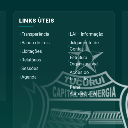
LINKS ÚTEIS
Transparência
LAI – Informação
Banco de Leis
Julgamento de
Contas
Licitações
Estrutura
Relatórios
Organizacional
Sessões
Ações do
Agenda
Legislativo
Painel
Administrativo