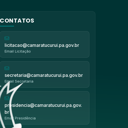
CONTATOS
licitacao@camaratucurui.pa.gov.br
Email Licitação
secretaria@camaratucurui.pa.gov.br
Email Secretaria
presidencia@camaratucurui.pa.gov.
br
Email Presidência