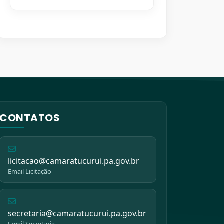
CONTATOS
licitacao@camaratucurui.pa.gov.br
Email Licitação
secretaria@camaratucurui.pa.gov.br